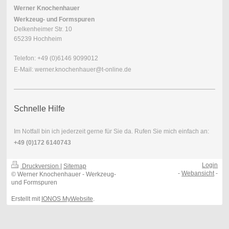
Werner Knochenhauer
Werkzeug- und Formspuren
Delkenheimer Str. 10
65239 Hochheim
Telefon: +49 (0)6146 9099012
E-Mail: werner.knochenhauer@t-online.de
Schnelle Hilfe
Im Notfall bin ich jederzeit gerne für Sie da. Rufen Sie mich einfach an:
+49 (0)172 6140743
Login
Druckversion
|
Sitemap
-
Webansicht
-
© Werner Knochenhauer - Werkzeug-
und Formspuren
Erstellt mit
IONOS MyWebsite
.